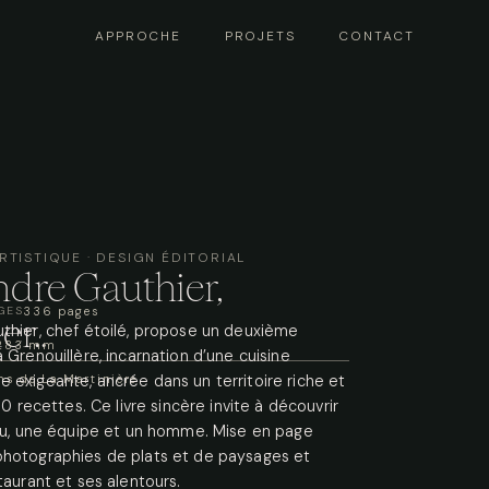
APPROCHE
PROJETS
CONTACT
APPROCHE
PROJETS
CONTACT
RTISTIQUE · DESIGN ÉDITORIAL
dre Gauthier,
GES
336 pages
er..
thier, chef étoilé, propose un deuxième
 283 mm
 Grenouillère, incarnation d’une cuisine
 exigeante, ancrée dans un territoire riche et
ns de La Martinière
100 recettes. Ce livre sincère invite à découvrir
ieu, une équipe et un homme. Mise en page
hotographies de plats et de paysages et
taurant et ses alentours.